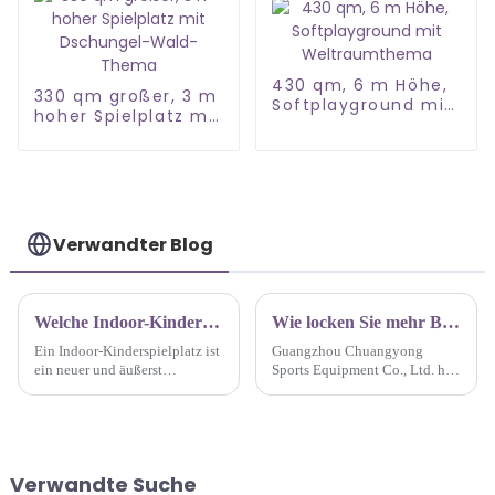
430 qm, 6 m Höhe,
330 qm großer, 3 m
Softplayground mit
hoher Spielplatz mit
Weltraumthema
Dschungel-Wald-
Thema
Verwandter Blog
Welche Indoor-Kinderspielplatz-Stile sind derzeit auf dem Markt beliebt?
Wie locken Sie mehr Besucher in Ihren Indoor-Spielplatz?
Ein Indoor-Kinderspielplatz ist
Guangzhou Chuangyong
ein neuer und äußerst
Sports Equipment Co., Ltd. hat
umfassender Kinderspielplatz,
innovative Wege gefunden,
der auf die Natur der Kinder
mehr Besucher auf seinen
zugeschnitten ist und
Indoor-Spielplatz zu locken.
Möglichkeiten zum Bohren,
Klettern, Rutschen, Rollen,
Verwandte Suche
Schwingen, Schaukeln und