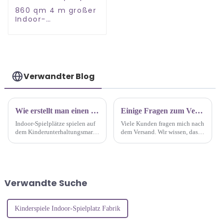
860 qm 4 m großer
Indoor-
Trampolinpark
Verwandter Blog
Wie erstellt man einen profitablen Indoor-Spielbereich?
Einige Fragen zum Versand von Indoor-Spielplätzen für Kinder
Indoor-Spielplätze spielen auf
Viele Kunden fragen mich nach
dem Kinderunterhaltungsmarkt
dem Versand. Wir wissen, dass
eine immer wichtigere Rolle.
der Versandservice ein sehr
Um einen Indoor-Spielplatz
wichtiger Teil unseres
erfolgreich zu betreiben, sind
Geschäfts ist. Sie können sich
jedoch nicht nur
an unsere Vertriebsmitarbeiter
Kapitalinvestitionen
wenden, um Fracht, Lieferzeit,
Verwandte Suche
erforderlich, sondern ...
Versand usw. zu überprüfen.
Kinderspiele Indoor-Spielplatz Fabrik