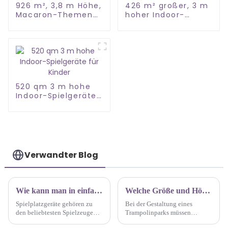
926 m², 3,8 m Höhe,
426 m² großer, 3 m
Macaron-Themen-
hoher Indoor-
Indoor-Spielbereich
Spielplatz im
Dinosaurierstil
520 qm 3 m hohe
Indoor-Spielgeräte
für Kinder
Verwandter Blog
Wie kann man in einfachen Schritten mit der Anschaffung von Spielplatzgeräten beginnen?
Welche Größe und Höhe wird für einen Indoor-Trampolinpark empfohlen?
Spielplatzgeräte gehören zu
Bei der Gestaltung eines
den beliebtesten Spielzeugen
Trampolinparks müssen
für Kinder, aber die Auswahl
mehrere Faktoren