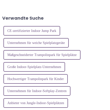
und Installation dieser Geräte
berücksichtigt werden, um
verwirrt viele Eltern. Keine
Sicherheit und optimale
Sorge, dieser Artikel liefert
Leistung zu gewährleisten. Die
Ihnen...
ideale Größe und Höhe eines
Verwandte Suche
Indoor-Trampolinparks hängt
von mehreren Faktoren ab,
insbesondere...
CE-zertifizierter Indoor Jump Park
Unternehmen für weiche Spielplatzgeräte
Maßgeschneiderter Trampolinpark für Spielplätze
Große Indoor-Spielplatz-Unternehmen
Hochwertiger Trampolinpark für Kinder
Unternehmen für Indoor-Softplay-Zentren
Anbieter von Jungle-Indoor-Spielplätzen