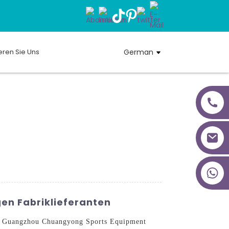
eren Sie Uns
German
+86 18027277639
en Fabriklieferanten
von Guangzhou Chuangyong Sports Equipment