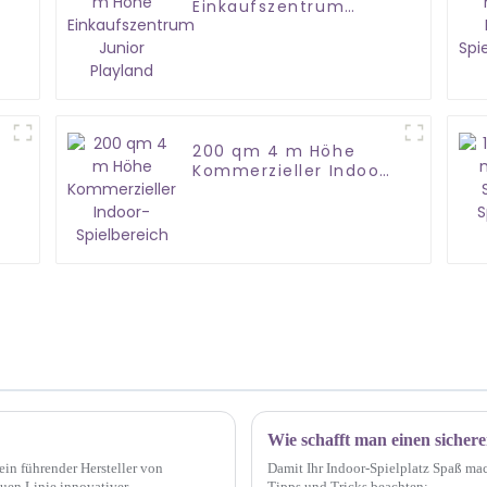
Einkaufszentrum
Junior Playland
200 qm 4 m Höhe
Kommerzieller Indoor-
Spielbereich
Wie schafft man einen sichere
in führender Hersteller von
Damit Ihr Indoor-Spielplatz Spaß mach
uen Linie innovativer
Tipps und Tricks beachten: