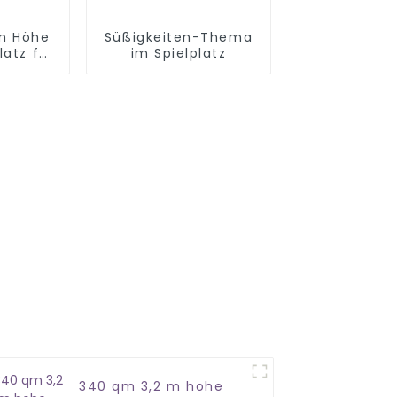
m Höhe
Süßigkeiten-Thema
latz für
im Spielplatz
ngcheng
340 qm 3,2 m hohe