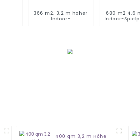
366 m2, 3,2 m hoher
680 m2 4,6 
Indoor-
Indoor-Spielp
Spielplatzpark in
Kinder in Ze
Hebei
400 qm 3,2 m Höhe