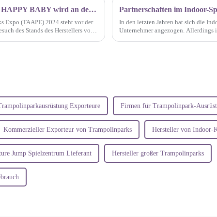
Die Indoor-Spielplatzfabrik für Kinder von HAPPY BABY wird an der TAAPE 2024 teilnehmen
s Expo (TAAPE) 2024 steht vor der
In den letzten Jahren hat sich die In
esuch des Stands des Herstellers von
Unternehmer angezogen. Allerdings is
uladen...
einzugehen, insbesondere wenn es um
Trampolinparkausrüstung Exporteure
Firmen für Trampolinpark-Ausrüs
Kommerzieller Exporteur von Trampolinparks
Hersteller von Indoor-K
ure Jump Spielzentrum Lieferant
Hersteller großer Trampolinparks
ebrauch