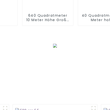
640 Quadratmeter
40 Quadratme
10 Meter Höhe Große
Meter ho
Indoor-
Bällebad für
Spielplatzausrüstung