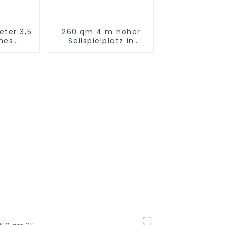
ter 3,5
260 qm 4 m hoher
hes
Seilspielplatz in
 Kinder
Hubei Enshi