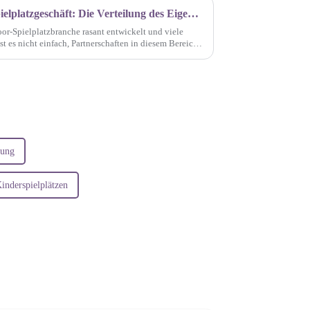
Partnerschaften im Indoor-Spielplatzgeschäft: Die Verteilung des Eigenkapitals ist entscheidend
door-Spielplatzbranche rasant entwickelt und viele
t es nicht einfach, Partnerschaften in diesem Bereich
 sensible Themen geht ...
tung
inderspielplätzen