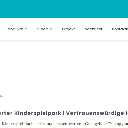
Produkte
Video
Projekt
Nachricht
Kontakti
rk
ter Kinderspielpark | Vertrauenswürdige H
 Kinderspielplatzausrüstung, präsentiert von Guangzhou Chuangyon