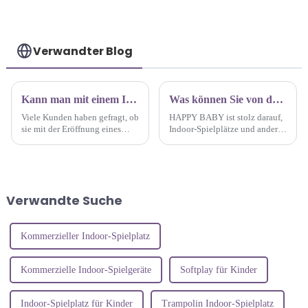
Verwandter Blog
Kann man mit einem Indoor-Spielplatz für Kinder Geld verdienen?
Was können Sie von der Fabrik für Indoor-Kinderspielplätze von HAPPY BABY erwarten?
Viele Kunden haben gefragt, ob
HAPPY BABY ist stolz darauf,
sie mit der Eröffnung eines
Indoor-Spielplätze und andere
Kinderspielplatzes Geld
Produkte für Kinder von
verdienen können. Die Antwort
höchster Qualität anzubieten,
ist ja, aber es erfordert eine
die Ihren Anforderungen
angemessene Planung und
garantiert gerecht werden und
Überlegung in der
Ihre Erwartungen übertreffen.
Verwandte Suche
Anfangsphase.
Kommerzieller Indoor-Spielplatz
Kommerzielle Indoor-Spielgeräte
Softplay für Kinder
Indoor-Spielplatz für Kinder
Trampolin Indoor-Spielplatz