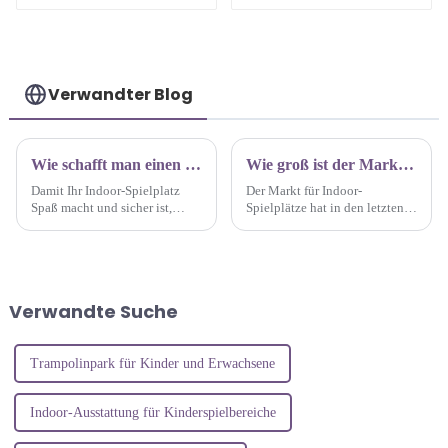
Verwandter Blog
Wie schafft man einen sicheren Indoorspielplatz für Kinder?
Wie groß ist der Markt für Indoor-Spielplätze?
Damit Ihr Indoor-Spielplatz
Der Markt für Indoor-
Spaß macht und sicher ist,
Spielplätze hat in den letzten
sollten Sie die folgenden
Jahren als neue Form der
wichtigen Tipps und Tricks
Eltern-Kind-Unterhaltung ein
beachten:
rasantes Wachstum erlebt. Auch
seine Marktgröße wächst
kontinuierlich. Laut
Verwandte Suche
Branchenberichten ...
Trampolinpark für Kinder und Erwachsene
Indoor-Ausstattung für Kinderspielbereiche