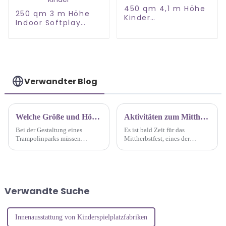
450 qm 4,1 m Höhe
250 qm 3 m Höhe
Kinder
Indoor Softplay
Innenspielplatz in
Indoorspielplatz für
shandong
Kinder
Verwandter Blog
Welche Größe und Höhe wird für einen Indoor-Trampolinpark empfohlen?
Aktivitäten zum Mittherbstfest und Nationalfeiertag auf dem Indoor-Spielplatz Chuangyong
Bei der Gestaltung eines
Es ist bald Zeit für das
Trampolinparks müssen
Mittherbstfest, eines der
mehrere Faktoren
wichtigsten traditionellen Feste
berücksichtigt werden, um
der chinesischen Kultur. An
Sicherheit und optimale
diesem Tag kommen Familien
Leistung zu gewährleisten. Die
zusammen, um unter dem
ideale Größe und Höhe eines
Vollmond zu feiern, Mondlicht
Verwandte Suche
Indoor-Trampolinparks hängt
zu teilen ...
von mehreren Faktoren ab,
insbesondere...
Innenausstattung von Kinderspielplatzfabriken