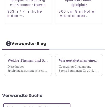
363 m² 4 m hohe
500 qm 8 m Höhe
Indoor-
Interstellares
Spielplatzausrüstung
Themen-Spielland
mit Macaron-Thema
Indoor-Spielplatz
Verwandter Blog
Welche Themen und Spiele können wir für unser Indoor-Spielplatz-Projekt haben?
Wie gestaltet man einen Indoor-Spielplatz für Kinder in einem Einkaufszentrum?
Diese Indoor-
Guangzhou Chuangyong
Spielplatzausrüstung ist seit
Sports Equipment Co., Ltd. ist
Kurzem auf dem Markt sehr
ein führendes Unternehmen mit
beliebt. Indoor-
über 17 Jahren Erfahrung in der
Kinderspielplätze sind neue
Gestaltung und Errichtung von
und sehr umfassende
Spielplätzen für
Kinderspielplätze, die für
Einkaufszentren. Mit einem
Verwandte Suche
Kinder konzipiert wurden.
talentierten Team, das
erstklassigen Service bietet...