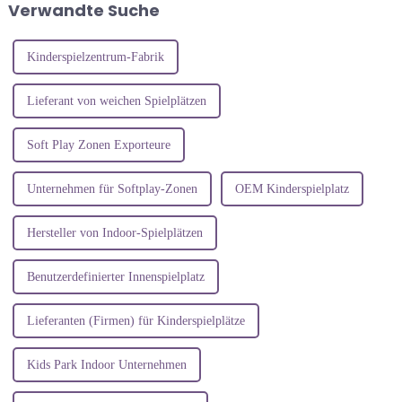
Verwandte Suche
möchten. Ein Trampolin
und ihr Selbstbewusstsein zu
aufbauen ...
stärken...
Kinderspielzentrum-Fabrik
Lieferant von weichen Spielplätzen
Soft Play Zonen Exporteure
Unternehmen für Softplay-Zonen
OEM Kinderspielplatz
Hersteller von Indoor-Spielplätzen
Benutzerdefinierter Innenspielplatz
Lieferanten (Firmen) für Kinderspielplätze
Kids Park Indoor Unternehmen