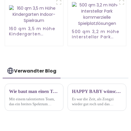
160 qm 3,5 m Höhe
500 qm 3,2 m Höhe
Kindergarten
Interstellar Park
Indoor-Spielraum
kommerzielle
Spielplatzlösungen
Verwandter Blog
Wie baut man einen Trampolinpark auf?
HAPPY BABY wünscht allen Mitarbeitern ein frohes Drachenbootfest
Mit einem talentierten Team,
Es war die Zeit, als Zongzi
das ein breites Spektrum
wieder gut roch und das
erstklassiger Dienstleistungen
Drachenbootfest 2024 anstand.
anbietet, hat sich unser
Um eine fröhliche Atmosphäre
Unternehmen als Anlaufstelle
zu schaffen, die Fürsorge des
für alle etabliert, die einen
Unternehmens für die
Trampolinpark aufbauen
Mitarbeiter widerzuspiegeln