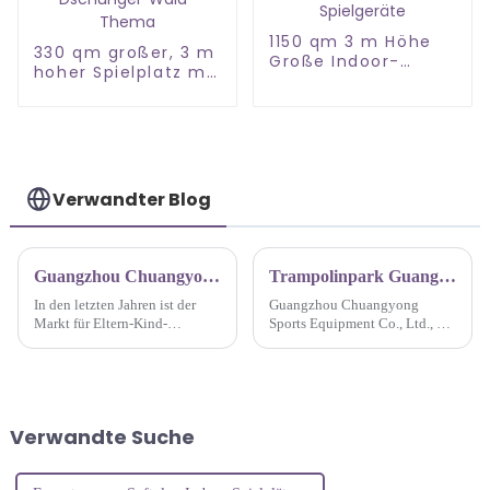
1150 qm 3 m Höhe
330 qm großer, 3 m
Große Indoor-
hoher Spielplatz mit
Spielgeräte
Dschungel-Wald-
Thema
Verwandter Blog
Guangzhou Chuangyong entwickelt innovative Verkaufsstrategien für Naughty Castle-Karten, um ein neues Eltern-Kind-Unterhaltungserlebnis zu schaffen
Trampolinpark Guangzhou Chuangyong
In den letzten Jahren ist der
Guangzhou Chuangyong
Markt für Eltern-Kind-
Sports Equipment Co., Ltd., ein
Unterhaltung immer heißer
führender Hersteller von
geworden, und auch Naughty
Trampolinparkausrüstung, hat
Castle als beliebtes
die Einführung einer neuen
Unterhaltungsprojekt für
Linie innovativer
Kinder ist zunehmend
Trampolinparkprodukte
Verwandte Suche
wettbewerbsfähig geworden.
angekündigt. Das
Guangz...
Unternehmen, bekannt...