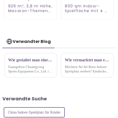
926 m², 3,8 m Höhe,
800 qm Indoor-
Macaron-Themen-
Spielfläche mit 4 m
Indoor-Spielbereich
Höhe
Verwandter Blog
Wie gestaltet man einen Indoor-Spielplatz für Kinder in einem Einkaufszentrum?
Wie vermarktet man einen Indoor-Spielplatz?
Guangzhou Chuangyong
Möchten Sie für Ihren Indoor-
Sports Equipment Co., Ltd. ist
Spielplatz werben? Entdecken
ein führendes Unternehmen mit
Sie effektive
über 17 Jahren Erfahrung in der
Marketingstrategien und Tipps,
Gestaltung und Errichtung von
um mehr Kunden anzuziehen
Spielplätzen für
und die Sichtbarkeit Ihres
Einkaufszentren. Mit einem
Unternehmens zu erhöhen. Als
Verwandte Suche
talentierten Team, das
Ort voller Spaß und Spannung
erstklassigen Service bietet...
...
China Indoor-Spielplatz für Kinder