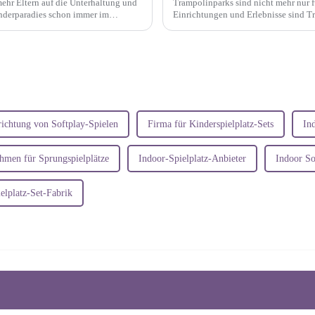
mehr Eltern auf die Unterhaltung und
Trampolinparks sind nicht mehr nur f
inderparadies schon immer im
Einrichtungen und Erlebnisse sind T
geworden, die Sport, Unterhaltung un
richtung von Softplay-Spielen
Firma für Kinderspielplatz-Sets
In
hmen für Sprungspielplätze
Indoor-Spielplatz-Anbieter
Indoor So
elplatz-Set-Fabrik