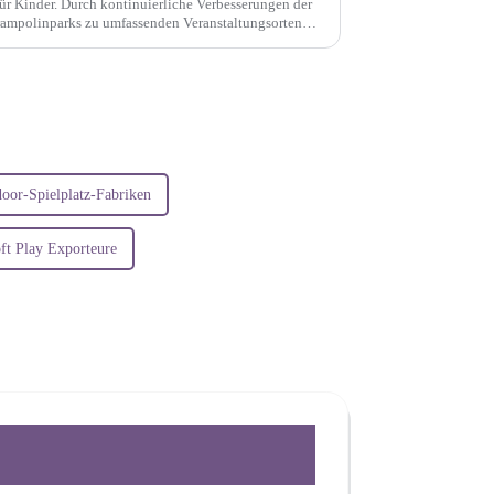
ür Kinder. Durch kontinuierliche Verbesserungen der
rampolinparks zu umfassenden Veranstaltungsorten
d ... kombinieren.
door-Spielplatz-Fabriken
ft Play Exporteure