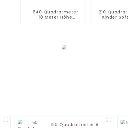
640 Quadratmeter
210 Quadra
10 Meter Höhe
Kinder Sof
Weltraumthema
Indoor
Indoor-Spielzentrum
Spielplatzau
6
150 Quadratmeter 8