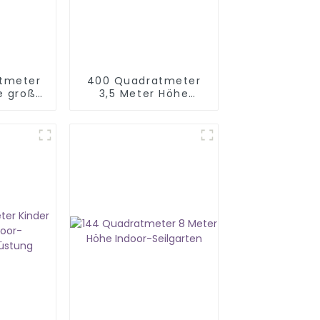
tmeter
400 Quadratmeter
e große
3,5 Meter Höhe
-
Indoor-Mall
usrüstung
Spielplatz