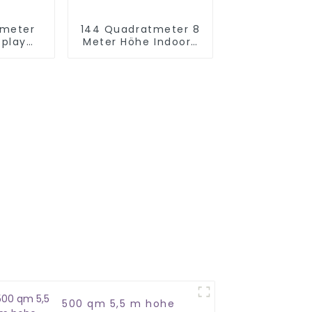
tmeter
144 Quadratmeter 8
tplay
Meter Höhe Indoor-
-
Seilgarten
srüstung
500 qm 5,5 m hohe