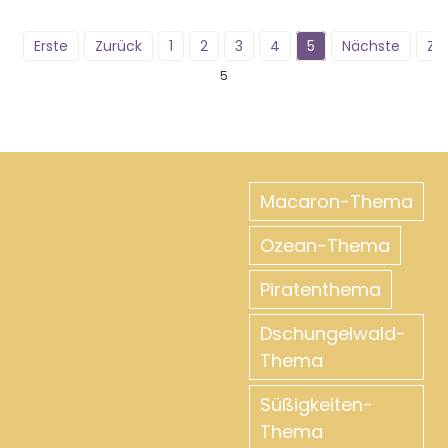
Erste
Zurück
1
2
3
4
5
Nächste
Zul
5
Macaron-Thema
Ozean-Thema
Piratenthema
Dschungelwald-
Thema
Süßigkeiten-
Thema