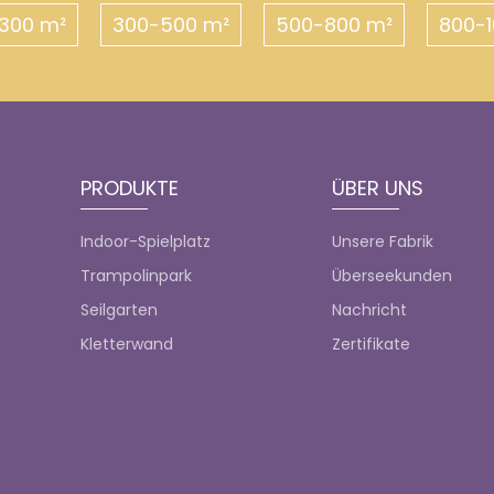
300 m²
300-500 m²
500-800 m²
800-1
PRODUKTE
ÜBER UNS
Indoor-Spielplatz
Unsere Fabrik
Trampolinpark
Überseekunden
Seilgarten
Nachricht
Kletterwand
Zertifikate