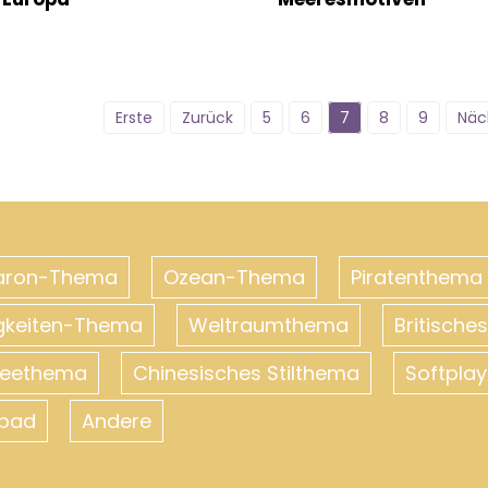
Erste
Zurück
5
6
7
8
9
Näc
aron-Thema
Ozean-Thema
Piratenthema
gkeiten-Thema
Weltraumthema
Britisch
neethema
Chinesisches Stilthema
Softplay
ebad
Andere