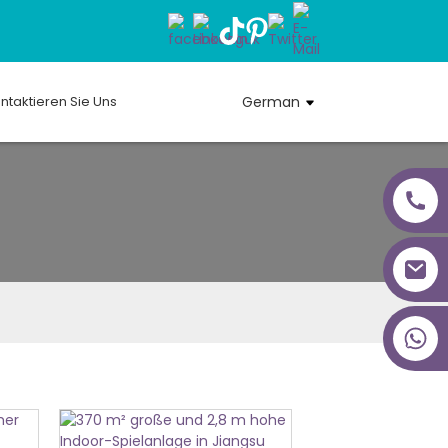
ntaktieren Sie Uns
German
+86 18027277639