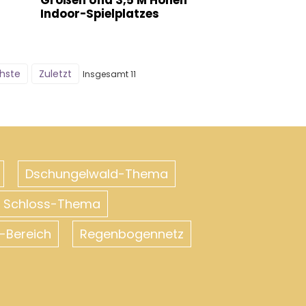
Großen Und 3,5 M Hohen
Indoor-Spielplatzes
hste
Zuletzt
Insgesamt 11
Dschungelwald-Thema
es Schloss-Thema
-Bereich
Regenbogennetz