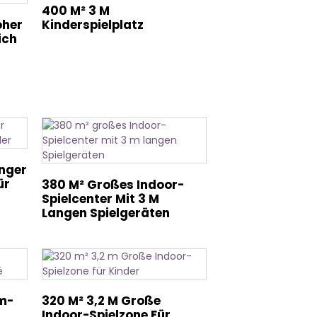
400 M² 3 M
Kinderspielplatz
oher
ich
anger
ür
380 M² Großes Indoor-
Spielcenter Mit 3 M
Langen Spielgeräten
m-
320 M² 3,2 M Große
Indoor-Spielzone Für