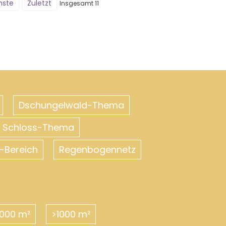
hste
Zuletzt
Insgesamt 11
Dschungelwald-Thema
es Schloss-Thema
-Bereich
Regenbogennetz
000 m²
>1000 m²