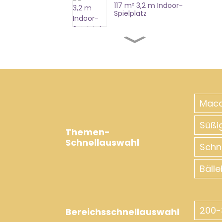
117 m² 3,2 m Indoor-
Spielplatz
420 m² 8,7 m weiche
Spielplatzgeräte
357 m² 4,7 m Indoor-
Spielgeräte
Mac
Süßi
410 m² 3,2 m Indoor-
Themen-
Spielgeräte
Schnellauswahl
Sch
Bäll
425 m² 7,5 m Indoor-
Spielplatzstrukturen
200-
Bereichsschnellauswahl