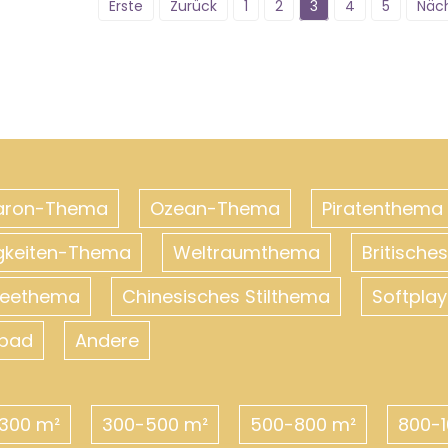
Erste
Zurück
1
2
3
4
5
Näc
aron-Thema
Ozean-Thema
Piratenthema
gkeiten-Thema
Weltraumthema
Britisch
neethema
Chinesisches Stilthema
Softplay
ebad
Andere
300 m²
300-500 m²
500-800 m²
800-1