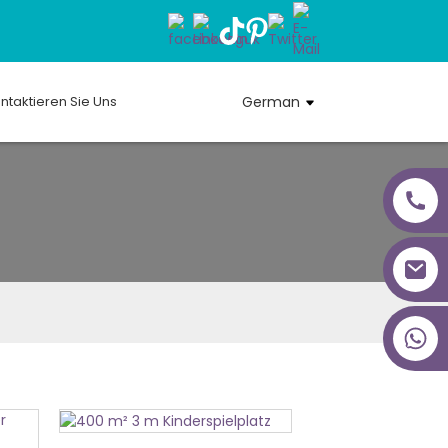
ntaktieren Sie Uns
German
+86 18027277639