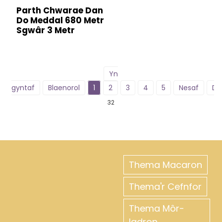
Parth Chwarae Dan
Do Meddal 680 Metr
Sgwâr 3 Metr
Yn
gyntaf
Blaenorol
1
2
3
4
5
Nesaf
Di
32
Thema Macaron
Thema'r Cefnfor
Thema Môr-
ladron