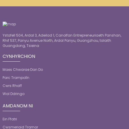
Ystafell 504, Ardal 3, Adeilad 1, Canolfan Entrepreneuriaeth Panshan,
Rhif 537, Panyu Avenue North, Ardal Panyu, Guangzhou, talaith
Guangdong, Tsieina
CYNHYRCHION
Maes Chwarae Dan Do
Parc Trampolîn
Cwrs Rhaff
Wal Ddringo
AMDANOM NI
Ein Ffatri
Cwsmeriaid Tramor