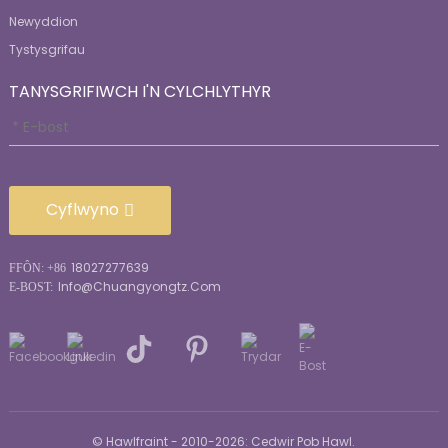
Newyddion
Tystysgrifau
TANYSGRIFIWCH I'N CYLCHLYTHYR
Cyflwyno
18027277639
FFÔN: +86
Info@chuangyongtz.com
E-BOST:
© Hawlfraint - 2010-2026: Cedwir Pob Hawl.