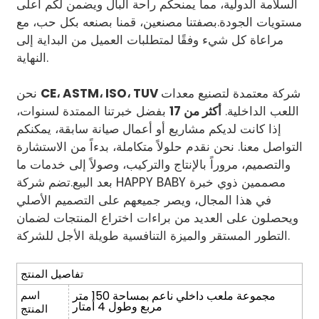
السلامة الدولية، مما يمنحكم راحة البال ويضمن لكم أعلى
مستويات الجودة.
بصفتنا مصنعين، قمنا بصنعه بكل حب، مع
مراعاة كل شيء وفقًا لمتطلبات العميل من البداية إلى
النهاية.
شركة معتمدة لتصنيع معدات
CE، ASTM، ISO، TUV
نحن
اللعب الداخلية.
أكثر من 17
بفضل خبرتنا الممتدة لسنوات،
إذا كانت لديكم مشاريع أو أعمال صيانة سابقة، يمكنكم
التواصل معنا. نحن نقدم حلولاً متكاملة، بدءاً من الاستشارة
والتصميم، مروراً بالإنتاج والتركيب، وصولاً إلى خدمات ما
بعد البيع.
تضم شركة HAPPY BABY مصممين ذوي خبرة
في هذا المجال، ويصر جميعهم على التصميم الأصلي
ويحصلون على العديد من براءات اختراع المنتجات لضمان
التطور المستقر والميزة التنافسية طويلة الأجل للشركة.
تفاصيل المنتج
مجموعة ملعب داخلي ناعم بمساحة 150 متر
اسم
مربع وطول 4 أمتار
المنتج