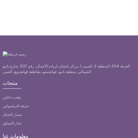
الغرفة 504، المنطقة 3، المبنى 1، مركز بانشان لريادة الأعمال، رقم 537، شارع بانيو
الشمالي، منطقة بانيو، قوانغتشو، مقاطعة قوانغدونغ، الصين
منتجات
ملعب داخلي
حديقة الترامبولين
مسار الحبال
جدار التسلق
معلومات عنا