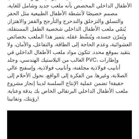
الأطفال الداخلي المخصص بأنه ملعب جديد وشامل للغاية،
مصمم خصيصًا لأنشطة الأطفال الطبيعية مثل الحفر
والتسلق والتزحلق والتدحرج والتأرجح والقفز والاهتزاز.
يُنمّي ملعب الأطفال الداخلي شخصية الطفل المستقلة،
ويُمرّن جسده، ويُنشّط عقله. يتميز هذا الملعب بخصائص
AI Helps Write
العشوائية، وعدم الحاجة إلى الطاقة، والتفاعل، والأمان، ولا
يتقيد بموقع محدد. تتكون مواد ملعب الأطفال الداخلي في
الغالب من البلاستيك الهندسي، وجلد PVC، وإطارات
يرسل
أنابيب فولاذية مجلفنة، وأنابيب فولاذية، وإسفنج عالي
الصلابة، وغيرها. من الفكرة إلى الواقع، نحول الأحلام إلى
حقيقة! تضمن عملية الإنتاج السلسة لدينا إنجاز مشروع
ملعب الأطفال الداخلي البرتقالي الخاص بك بدقة وعناية.
رؤيتك، وتفانينا!