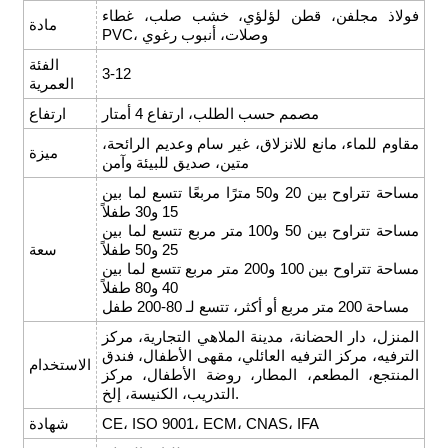
فولاذ مجلفن، قطن لؤلؤي، خشب صلب، غطاء
مادة
PVC، وصلات، أنبوب رغوي
الفئة
3-12
العمرية
مصمم حسب الطلب، ارتفاع 4 أمتار
ارتفاع
مقاوم للماء، مانع للانزلاق، غير سام وعديم الرائحة،
ميزة
متين، صديق للبيئة وآمن
مساحة تتراوح بين 20 و50 مترًا مربعًا تتسع لما بين
15 و30 طفلاً
مساحة تتراوح بين 50 و100 متر مربع تتسع لما بين
25 و50 طفلاً
سعة
مساحة تتراوح بين 100 و200 متر مربع تتسع لما بين
40 و80 طفلاً
مساحة 200 متر مربع أو أكثر، تتسع لـ 80-200 طفل
المنزل، دار الحضانة، مدينة الملاهي التجارية، مركز
الترفيه، مركز الترفيه العائلي، مقهى الأطفال، فندق
الاستخدام
المنتجع، المطعم، المطار، روضة الأطفال، مركز
التدريب، الكنيسة، إلخ.
CE، ISO 9001، ECM، CNAS، IFA
شهادة