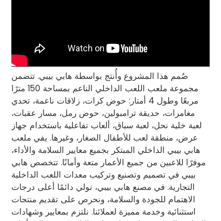
صُمم هذا المشروع وأُنتج بواسطة هابي بيبي. تتضمن
مجموعة ملعب اللعب الداخلي الناعم بمساحة 150 مترًا
مربعًا وطول 4 أمتار: حوض كرات، زلاقات ناعمة، تحدي
مغامرات، حديقة ترامبولين، حوض رمل، مسار عقبات،
لعبة خلية نحل، لعبة سباق، ألعاب تفاعلية باستخدام جهاز
عرض، منطقة لعب للأطفال الصغار، وغيرها. يفي ملعب
هابي بيبي الداخلي المبتكر بجميع معايير السلامة والأداء،
موفرًا للاعبين من جميع الأعمار متعة وأمانًا. تتخصص هابي
بيبي في تصميم وتصنيع وتركيب معدات اللعب الداخلية
التجارية. في مصنع هابي بيبي، نولي دائمًا أعلى درجات
الاهتمام للجودة والسلامة، ونحرص على تقديم منتجات
استثنائية وخدمة مميزة لعملائنا. نلتزم بمعايير وشهادات