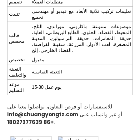
متطلبات العملاء
تصميم
تعليمات تركيب ثلاثية الأبعاد مع فيديو أو مهندسي
تثبيت
تجميع
موضوعات متنوعة: ماكاروني، موراندي، الثلج،
المحيط، الفضاء، الحلوى، الطابع البريطاني، الغابة،
قالب
حديقة المغامرات، حديقة الترامبولين، المدينة
مخصص
المصغرة، لعب الأدوار، المزرعة، سفينة القراصنة،
الفضاء الخارجي، إلخ.
مقبول
تخصيص
التعبئة
التعبئة القياسية
والتغليف
موعد
15-30 يوم عمل
التسليم
للاستفسارات أو فرص التعاون، تواصلوا معنا على
أو عبر واتساب على
info@chuangyongtz.com
+86 18027277639
.