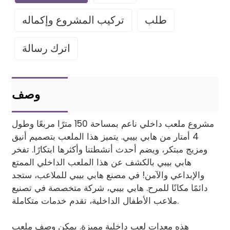
طلب
تركيب المشروع وإكماله
اترك رسالة
اترك رسالتك
Project installatio
وصف
مشروع ملعب داخلي ناعم بمساحة 150 مترًا مربعًا وطول
4 أمتار من هابي بيبي. يتميز هذا الملعب بتصميم أنيق
Finished installation
ومزيج مبتكر، ويضم أحدث أنشطتنا وأكثرها ابتكارًا. تفخر
هابي بيبي بالكشف عن هذا الملعب الداخلي الممتع
والإبداعي والآمن! في مصنع هابي بيبي للملاعب، ستجد
دائمًا مكانًا للمرح. هابي بيبي، شركة متخصصة في تصنيع
ملاعب الأطفال الداخلية، تقدم خدمات متكاملة.
هذه معدات لعب داخلية مميزة. يمكن وصف ملعب