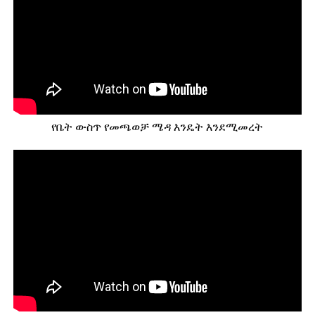
የቤት ውስጥ የመጫወቻ ሜዳ እንዴት እንደሚመረት