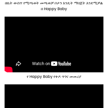
በቤት ውስጥ የሚጫወት መጫወቻ ቦታን እንዴት ማበጀት እንደሚቻል
በ Happy Baby
የ Happy Baby የቀዶ ጥገና መመሪያ