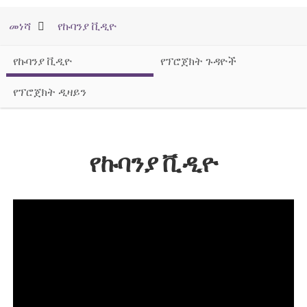
መነሻ
የኩባንያ ቪዲዮ
የኩባንያ ቪዲዮ
የፕሮጀክት ጉዳዮች
የፕሮጀክት ዲዛይን
የኩባንያ ቪዲዮ