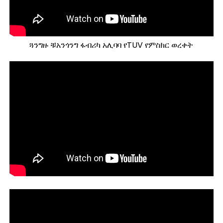
ጓንግዙ ቹአንጎንግ ፋብሪካ አሊባባ የTUV የምስክር ወረቀት