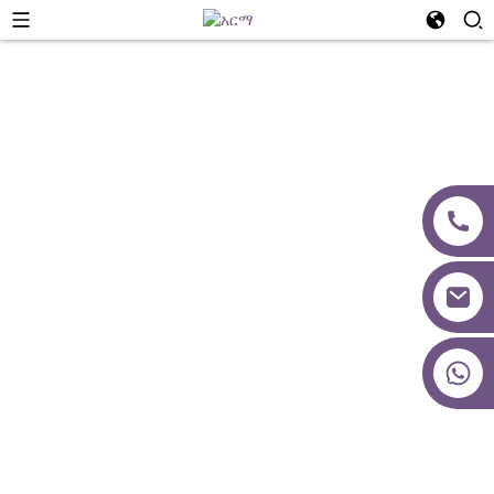
የኩባንያ ቪዲዮ
+86 18027277639