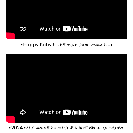
የHappy Baby ከፍተኛ ጥራት ያለው የገመድ ኮርስ
የ2024 የእስያ መዝናኛ እና መስህቦች ኤክስፖ የቅርብ ጊዜ የዲዛይን