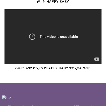
ምርት HAPPY BABY
በውጭ አገር የሚገኙ የHAPPY BABY ፕሮጀክት ጉዳይ