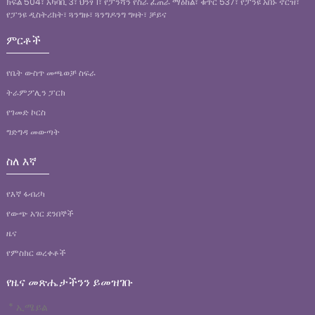
ክፍል 504፣ አካባቢ 3፣ ህንፃ 1፣ የፓንሻን የስራ ፈጠራ ማዕከል፣ ቁጥር 537፣ የፓንዩ አቨኑ ኖርዝ፣
የፓንዩ ዲስትሪክት፣ ጓንግዙ፣ ጓንግዶንግ ግዛት፣ ቻይና
ምርቶች
የቤት ውስጥ መጫወቻ ስፍራ
ትራምፖሊን ፓርክ
የገመድ ኮርስ
ግድግዳ መውጣት
ስለ እኛ
የእኛ ፋብሪካ
የውጭ አገር ደንበኞች
ዜና
የምስክር ወረቀቶች
የዜና መጽሔታችንን ይመዝገቡ